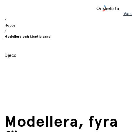
Hem
Önskelista
/
Var
Leksaker
/
Hobby
/
Modellera och kinetic sand
Djeco
Modellera, fyra