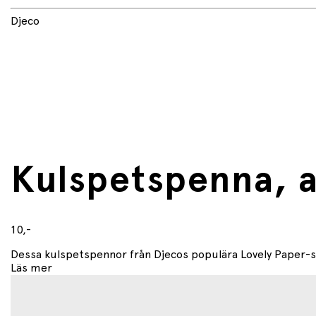
Produktnamn: Djeco Lovely Paper Blue Ballpoint Pen
Djeco
Innehåll: 36 st (blandade)
Bläckfärg: Blå
Serie: Lovely Paper
Försäljning: Pris per styck – levereras assorterad (varia
Kulspetspenna, 
10,-
Dessa kulspetspennor från Djecos populära Lovely Paper-se
Läs mer