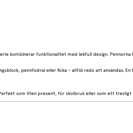
erie kombinerar funktionalitet med lekfull design. Pennorna h
sblock, pennfodral eller ficka – alltid redo att användas. En f
Perfekt som liten present, för skolbruk eller som ett trevligt t