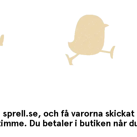
ten för dessa varor visas i kassan.
 sprell.se, och få varorna skickat
1 timme. Du betaler i butiken når 