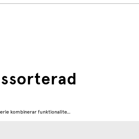
s DD03760
nt kan inte väljas)
assorterad
rie kombinerar funktionalite...