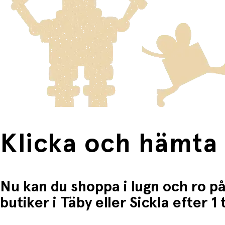
Du betalar när du hämtar varorna i butiken.
Produkter som omfattas av detta är tydligt märkta, och frak
Fri frakt när du handlar för mer än 1500:-
Klicka och hämta
Nu kan du shoppa i lugn och ro på
butiker i Täby eller Sickla efter 