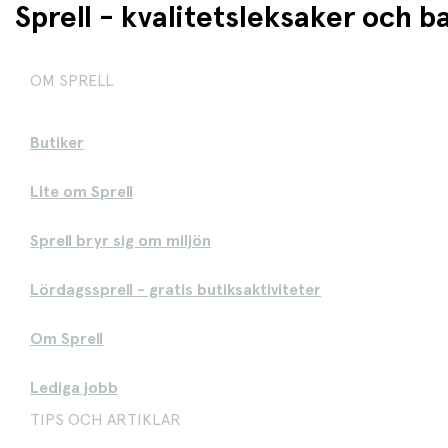
Sprell - kvalitetsleksaker och 
OM SPRELL
Butiker
Lite om Sprell
Sprell bryr sig om miljön
Lördagssprell - gratis butiksaktiviteter
Om Sprell
Lediga jobb
TIPS OCH ARTIKLAR