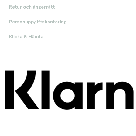
Retur och ångerrätt
Personuppgiftshantering
Klicka & Hämta