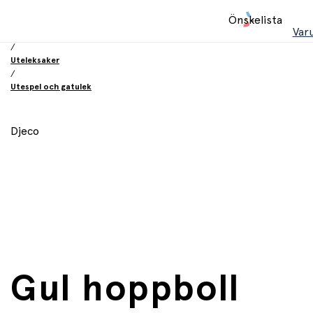
Hem
Önskelista
/
Var
Leksaker
/
Uteleksaker
/
Utespel och gatulek
Djeco
Gul hoppboll