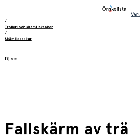
Hem
Önskelista
/
Var
Leksaker
/
Trolleri och skämtleksaker
/
Skämtleksaker
Djeco
Fallskärm av trä