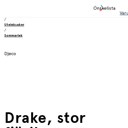
Hem
Önskelista
/
Var
Leksaker
/
Uteleksaker
/
Sommarlek
Djeco
Drake, stor