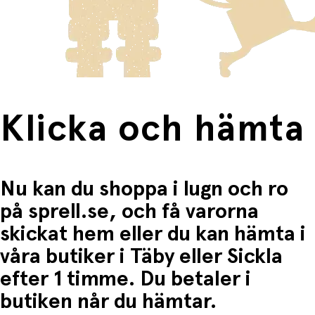
Produkter som omfattas av detta är tydligt märkta, och
frakten för dessa varor visas i kassan.
Fri frakt när du handlar för mer än 1500:-
Klicka och hämta
Nu kan du shoppa i lugn och ro
på sprell.se, och få varorna
skickat hem eller du kan hämta i
våra butiker i Täby eller Sickla
efter 1 timme. Du betaler i
butiken når du hämtar.