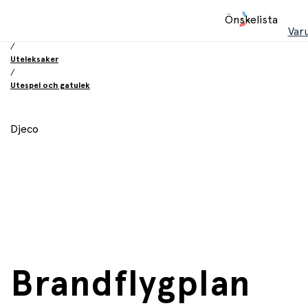
Hem
Önskelista
/
Var
Leksaker
/
Uteleksaker
/
Utespel och gatulek
Djeco
Brandflygplan