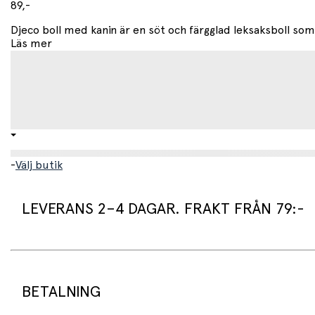
89,-
Djeco boll med kanin är en söt och färgglad leksaksboll som g
Läs mer
-
Välj butik
LEVERANS 2–4 DAGAR. FRAKT FRÅN 79:-
Leveranstid:
Vi packar normalt dina varor under arbetsdagen/nästa arb
Standard leveranstid för varor som finns i lager är 2–4 daga
BETALNING
Beställningsvaror har en leveranstid på 3–6 veckor.