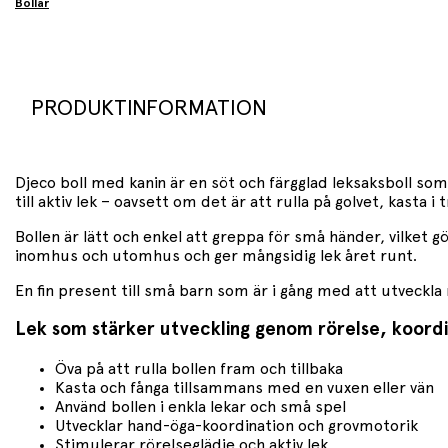
Bollar
PRODUKTINFORMATION
Djeco boll med kanin är en söt och färgglad leksaksboll so
till aktiv lek – oavsett om det är att rulla på golvet, kasta
Bollen är lätt och enkel att greppa för små händer, vilket
inomhus och utomhus och ger mångsidig lek året runt.
En fin present till små barn som är i gång med att utveckla
Lek som stärker utveckling genom rörelse, koordin
Öva på att rulla bollen fram och tillbaka
Kasta och fånga tillsammans med en vuxen eller vän
Använd bollen i enkla lekar och små spel
Utvecklar hand-öga-koordination och grovmotorik
Stimulerar rörelseglädje och aktiv lek