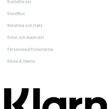
Kontakta oss
Köpvillkor
Betalning och frakt
Retur och ångerrätt
Personuppgiftshantering
Klicka & Hämta