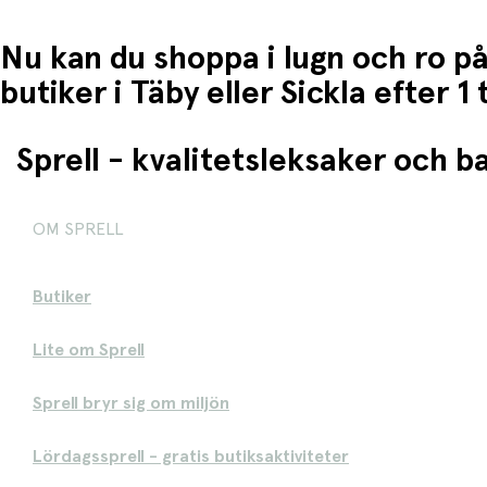
Nu kan du shoppa i lugn och ro på
butiker i Täby eller Sickla efter 
Sprell - kvalitetsleksaker och 
OM SPRELL
Butiker
Lite om Sprell
Sprell bryr sig om miljön
Lördagssprell - gratis butiksaktiviteter