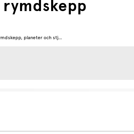
d rymdskepp
ymdskepp, planeter och stj...