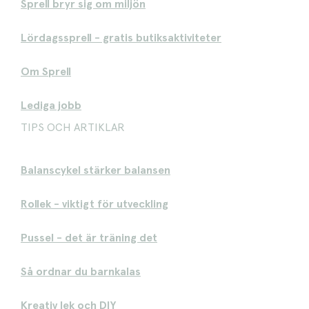
Sprell bryr sig om miljön
Lördagssprell - gratis butiksaktiviteter
Om Sprell
Lediga jobb
TIPS OCH ARTIKLAR
Balanscykel stärker balansen
Rollek - viktigt för utveckling
Pussel - det är träning det
Så ordnar du barnkalas
Kreativ lek och DIY