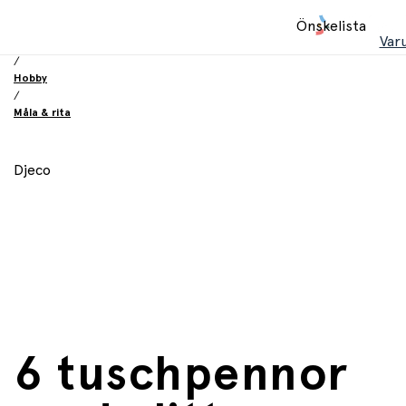
Hem
Önskelista
/
Var
Leksaker
/
Hobby
/
Måla & rita
Djeco
6 tuschpennor