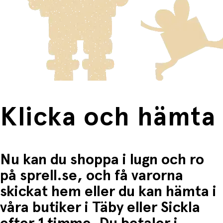
Varor som är för stora för att skickas som vanlig post
Klicka och hämta:
skickas med Posten/Brings tjänst
Home Delivery
. Detta
Du betalar när du hämtar varorna i butiken.
innebär en högre fraktkostnad.
Produkter som omfattas av detta är tydligt märkta, och
frakten för dessa varor visas i kassan.
Fri frakt när du handlar för mer än 1500:-
Klicka och hämta
Nu kan du shoppa i lugn och ro
på sprell.se, och få varorna
skickat hem eller du kan hämta i
våra butiker i Täby eller Sickla