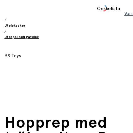
Hem
Önskelista
/
Var
Leksaker
/
Uteleksaker
/
Utespel och gatulek
BS Toys
Hopprep med