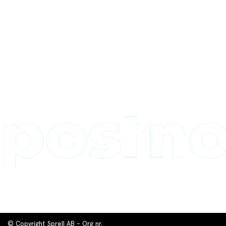
© Copyright Sprell AB - Org nr.