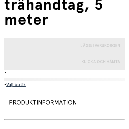
trähandtag, 5
meter
LÄGG I VARUKORGEN
KLICKA OCH HÄMTA
-
Välj butik
PRODUKTINFORMATION
Detta långa hopprep är perfekt för lek med flera barn