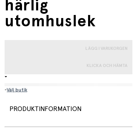
härlig
utomhuslek
LÄGG I VARUKORGEN
KLICKA OCH HÄMTA
-
Välj butik
PRODUKTINFORMATION
Klassiskt och actionfyllt kastspel som ger barn timvis