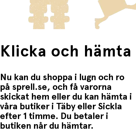
frakten för dessa varor visas i kassan.
Torkas av med en fuktig trasa efter användning
Förvaras torrt för längre livslängd
Fri frakt när du handlar för mer än 1500:-
Lektips och användningsmöjligheter:
Skapa egna tävlingar och ge poäng för varje burk
som välts
Använd som station i ett midsommar-lopp eller på
Klicka och hämta
sommarfesten
Perfekt för lagspel, stafett eller individuell lek
Justera svårighetsgrad genom att ändra
kastavstånd
Nu kan du shoppa i lugn och ro
på sprell.se, och få varorna
skickat hem eller du kan hämta i
våra butiker i Täby eller Sickla
efter 1 timme. Du betaler i
butiken når du hämtar.