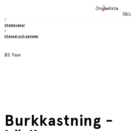
Hem
Önskelista
/
Var
Leksaker
/
Uteleksaker
/
Utespel och gatulek
BS Toys
Burkkastning -