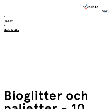
Hem
Önskelista
/
Var
Leksaker
/
Hobby
/
Måla & rita
Bioglitter och
paljetter - 10