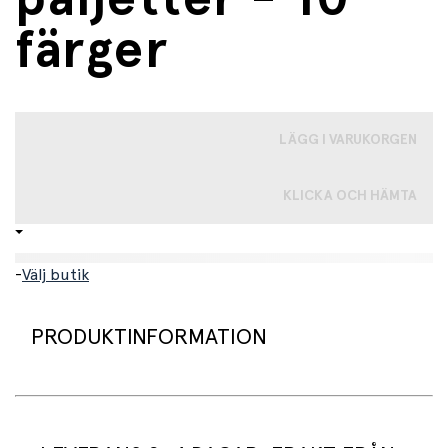
färger
LÄGG I VARUKORGEN
KLICKA OCH HÄMTA
-
Välj butik
PRODUKTINFORMATION
Ge din kreativitet en glänsande boost med detta glitter.
Setet innehåller 6 färger bioglitter (guld, silver, vitt, rött,