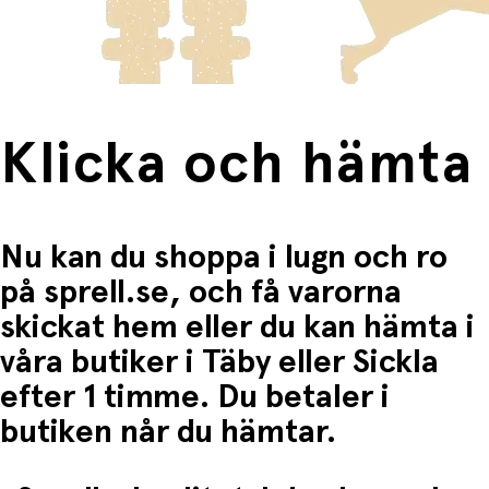
Typ:
Biologiskt nedbrytbart glitterpulver -
Fri frakt när du handlar för mer än 1500:-
tillverkat av komposterbar bioplast
Applicering:
Strö eller blanda för unika effekter
Förpackning:
Stor tub med praktisk strööppning
Kreativ användning
Klicka och hämta
Oavsett om du gör födelsedagskort, dekorerar
presenter eller vill lägga till lite extra glans i dina
konstverk är denna förpackning med glitter den perfekta
följeslagaren. Blanda färgerna för spännande effekter
eller använd dem separat för en unik look. Perfekt för
Nu kan du shoppa i lugn och ro
barn, hobbykonstnärer och kreativa själar i alla åldrar!
på sprell.se, och få varorna
skickat hem eller du kan hämta i
våra butiker i Täby eller Sickla
efter 1 timme. Du betaler i
butiken når du hämtar.