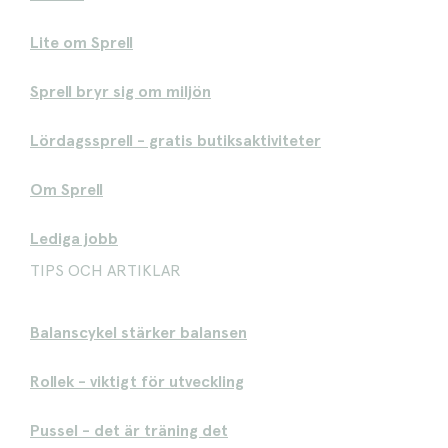
Lite om Sprell
Sprell bryr sig om miljön
Lördagssprell - gratis butiksaktiviteter
Om Sprell
Lediga jobb
TIPS OCH ARTIKLAR
Balanscykel stärker balansen
Rollek - viktigt för utveckling
Pussel - det är träning det