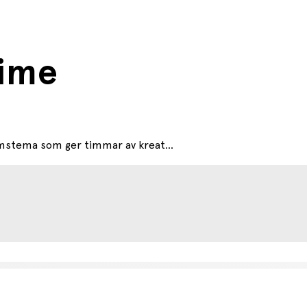
ime
mstema som ger timmar av kreat...