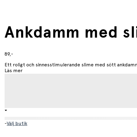
Mått
• 10 x 6 x 7 cm
Ålder
Ankdamm med sl
• Från 3 år
89,-
Ett roligt och sinnesstimulerande slime med sött ankdam
Läs mer
-
Välj butik