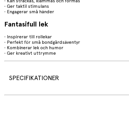
• Kan sträckas, klämmas och formas
• Ger taktil stimulans
• Engagerar små händer
Fantasifull lek
• Inspirerar till rollekar
• Perfekt för små bondgårdsäventyr
• Kombinerar lek och humor
• Ger kreativt uttrymme
SPECIFIKATIONER
Produktspecifikationer
• Produkt: Slime med leksak
• Varumärke: Keycraft
• Modell: Quack Splash Slime – NV1081