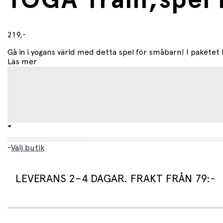
YOGA Train,spel
219,-
Gå in i yogans värld med detta spel för småbarn! I paketet f
Läs mer
-
Välj butik
LEVERANS 2–4 DAGAR. FRAKT FRÅN 79:-
Leveranstid: