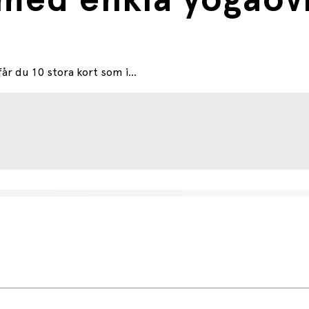
 med enkla yogaöv
år du 10 stora kort som i...