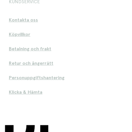
KUNDSERVICE
Kontakta oss
Köpvillkor
Betalning och frakt
Retur och ångerrätt
Personuppgiftshantering
Klicka & Hämta