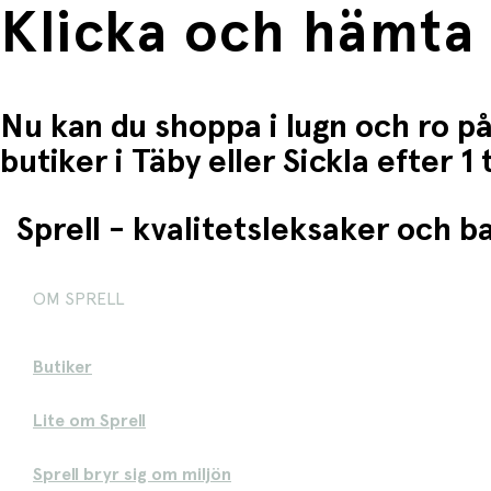
Klicka och hämta
Nu kan du shoppa i lugn och ro på
butiker i Täby eller Sickla efter 
Sprell - kvalitetsleksaker och 
OM SPRELL
Butiker
Lite om Sprell
Sprell bryr sig om miljön