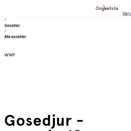
Hem
Önskelista
/
Var
Leksaker
/
Gosedjur
/
Alla gosedjur
WWF
Gosedjur -