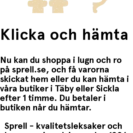
Storlek: 19 cm
Färg: Brun och vit Brun och vit
Ålder: Från nyfödd
Skötsel: Endast handtvätt rekommenderas
Klicka och hämta
Nu kan du shoppa i lugn och ro
på sprell.se, och få varorna
skickat hem eller du kan hämta i
våra butiker i Täby eller Sickla
efter 1 timme. Du betaler i
butiken når du hämtar.
Sprell - kvalitetsleksaker och