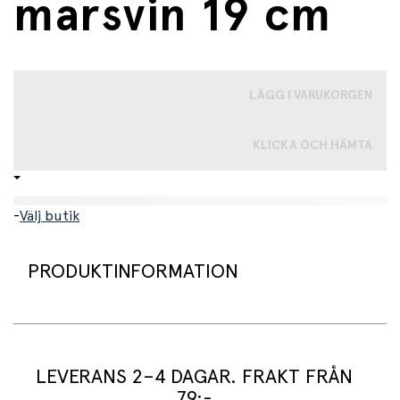
marsvin 19 cm
LÄGG I VARUKORGEN
KLICKA OCH HÄMTA
-
Välj butik
PRODUKTINFORMATION
En verklighetstrogen och hållbar mjukisdjur för små
djurälskare.
LEVERANS 2–4 DAGAR. FRAKT FRÅN
Marsvinet är känt och älskat av många - kanske har du
79:-