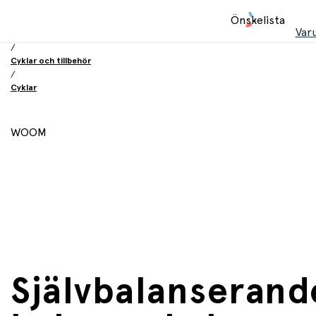
Hem
Önskelista
/
Var
Leksaker
/
Cyklar och tillbehör
/
Cyklar
WOOM
Självbalanserand