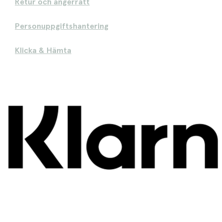
Retur och ångerrätt
Personuppgiftshantering
Klicka & Hämta