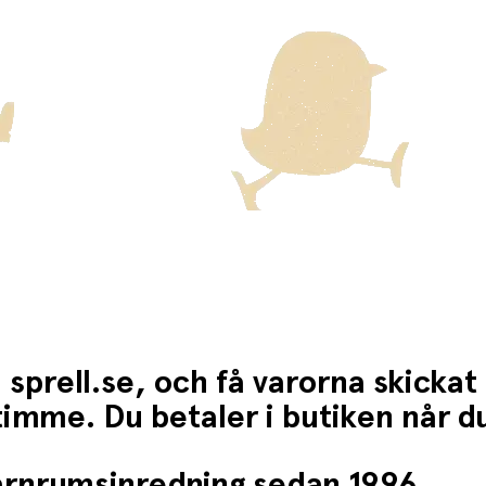
 sprell.se, och få varorna skickat
1 timme. Du betaler i butiken når 
barnrumsinredning sedan 1996