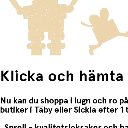
Fri frakt när du handlar för mer än 1500:-
Klicka och hämta
Nu kan du shoppa i lugn och ro på
butiker i Täby eller Sickla efter 
Sprell - kvalitetsleksaker och 