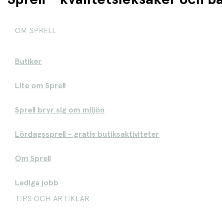
OM SPRELL
Butiker
Lite om Sprell
Sprell bryr sig om miljön
Lördagssprell - gratis butiksaktiviteter
Om Sprell
Lediga jobb
TIPS OCH ARTIKLAR