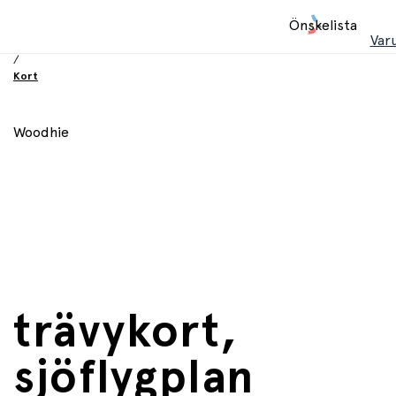
Hem
Önskelista
/
Var
Födelsesdag och fest
/
Kort
Woodhie
trävykort,
sjöflygplan