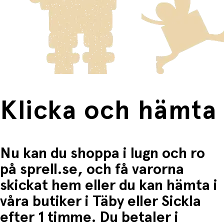
Öppningsbara fönsterluckor
skickas med Posten/Brings tjänst
Home Delivery
. Detta
Du betalar när du hämtar varorna i butiken.
innebär en högre fraktkostnad.
Stimulerar rollek, fantasi och social utveckling
Produkter som omfattas av detta är tydligt märkta, och
frakten för dessa varor visas i kassan.
Tillverkat av FSC®-certifierat trä – säkert och
hållbart
Fri frakt när du handlar för mer än 1500:-
Specifikationer:
Mått: 43 x 31 x 57 cm
Rekommenderad ålder: Från 3 år
Klicka och hämta
Inkluderar: Dockhus, 20 möbler
Material: FSC® 100 % certifierat trä
Nu kan du shoppa i lugn och ro
på sprell.se, och få varorna
skickat hem eller du kan hämta i
våra butiker i Täby eller Sickla
efter 1 timme. Du betaler i