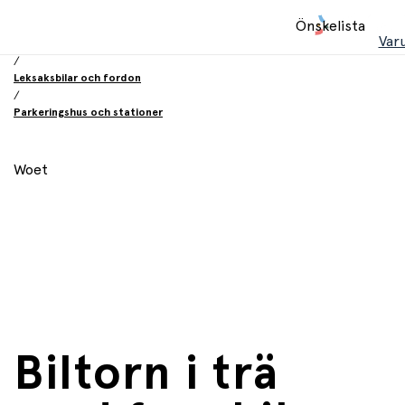
Hem
Önskelista
/
Var
Leksaker
/
Leksaksbilar och fordon
/
Parkeringshus och stationer
Woet
Biltorn i trä