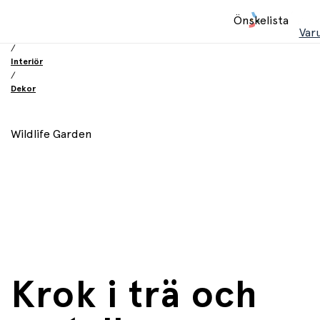
Hem
Önskelista
/
Var
Inredning och möbler
/
Interiör
/
Dekor
Wildlife Garden
Krok i trä och