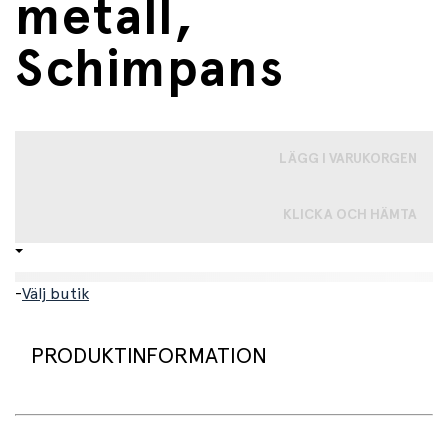
metall,
Schimpans
LÄGG I VARUKORGEN
KLICKA OCH HÄMTA
-
Välj butik
PRODUKTINFORMATION
Superfin väggdekoration och krok tillverkad av trä och