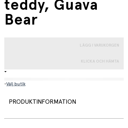
teddy, Guava
Bear
LÄGG I VARUKORGEN
KLICKA OCH HÄMTA
-
Välj butik
PRODUKTINFORMATION
En mysig och mjuk saccosäck som är den perfekta