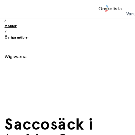
Hem
Önskelista
/
Var
Inredning och möbler
/
Möbler
/
Övriga möbler
Wigiwama
Saccosäck i