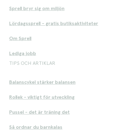
Sprell bryr sig om miljön
Lördagssprell - gratis butiksaktiviteter
Om Sprell
Lediga jobb
TIPS OCH ARTIKLAR
Balanscykel stärker balansen
Rollek - viktigt för utveckling
Pussel - det är träning det
Så ordnar du barnkalas