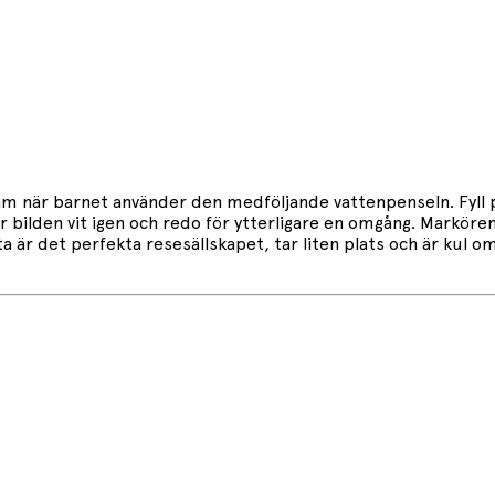
fram när barnet använder den medföljande vattenpenseln. Fy
lir bilden vit igen och redo för ytterligare en omgång. Markör
ta är det perfekta resesällskapet, tar liten plats och är kul