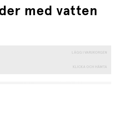
lder med vatten
LÄGG I VARUKORGEN
KLICKA OCH HÄMTA