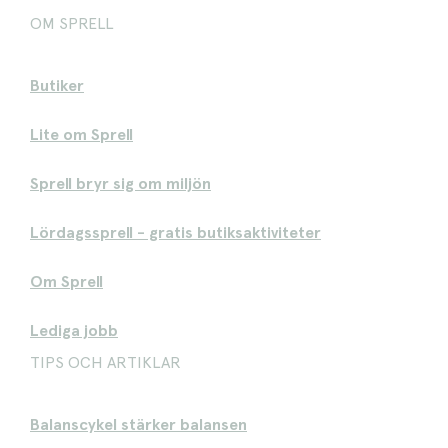
OM SPRELL
Butiker
Lite om Sprell
Sprell bryr sig om miljön
Lördagssprell - gratis butiksaktiviteter
Om Sprell
Lediga jobb
TIPS OCH ARTIKLAR
Balanscykel stärker balansen