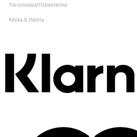
Personuppgiftshantering
Klicka & Hämta