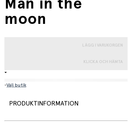
Man in the
moon
LÄGG I VARUKORGEN
KLICKA OCH HÄMTA
-
Välj butik
PRODUKTINFORMATION
Dröm dig bort med Belle och Boo i det stämningsfulla
vykortet
Man in the moon
. Detta underbara A6-kort