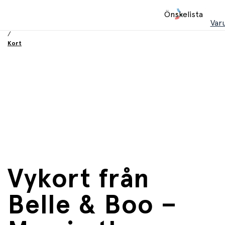
Hem
Önskelista
/
Var
Födelsesdag och fest
/
Kort
Vykort från
Belle & Boo –