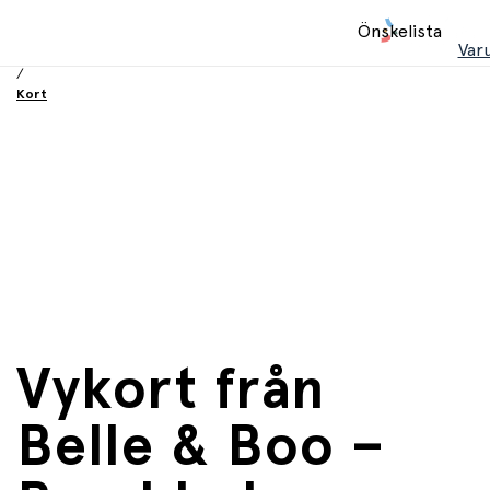
Hem
Önskelista
/
Var
Födelsesdag och fest
/
Kort
Vykort från
Belle & Boo –