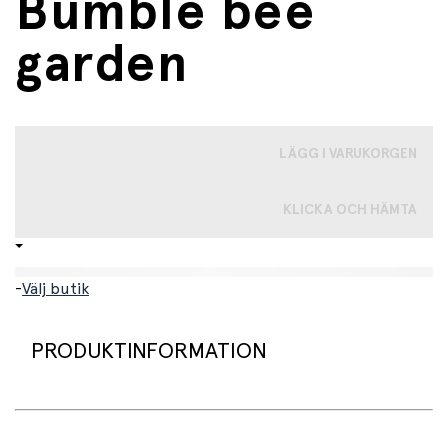
Bumble bee
garden
LÄGG I VARUKORGEN
KLICKA OCH HÄMTA
-
Välj butik
PRODUKTINFORMATION
Dröm dig bort med Belle och Boo i det stämningsfulla
vykortet Bumble bee garden. Detta underbara A6-kort