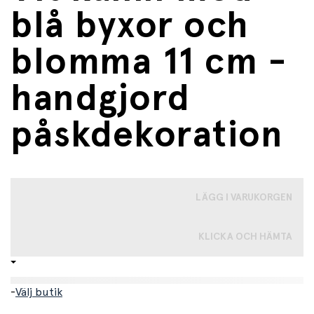
blå byxor och
blomma 11 cm -
handgjord
påskdekoration
LÄGG I VARUKORGEN
KLICKA OCH HÄMTA
-
Välj butik