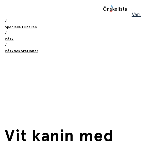
Hem
Önskelista
/
Var
Födelsesdag och fest
/
Speciella tillfällen
/
Påsk
/
Påskdekorationer
Vit kanin med