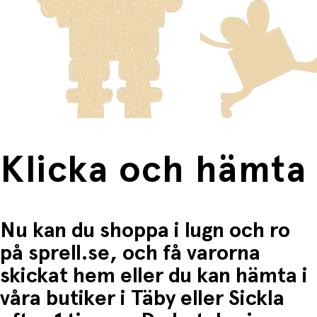
Varor som är för stora för att skickas som vanlig post
Klicka och hämta:
skickas med Posten/Brings tjänst
Home Delivery
. Detta
Du betalar när du hämtar varorna i butiken.
innebär en högre fraktkostnad.
Produkter som omfattas av detta är tydligt märkta, och
frakten för dessa varor visas i kassan.
Fri frakt när du handlar för mer än 1500:-
Klicka och hämta
Nu kan du shoppa i lugn och ro
på sprell.se, och få varorna
skickat hem eller du kan hämta i
våra butiker i Täby eller Sickla