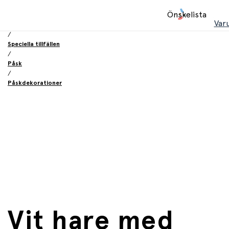
Hem
Önskelista
/
Var
Födelsesdag och fest
/
Speciella tillfällen
/
Påsk
/
Påskdekorationer
Vit hare med