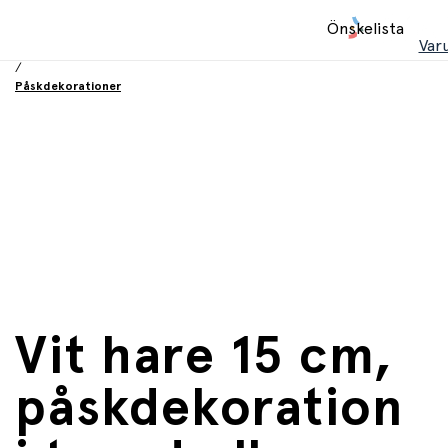
Hem
Önskelista
/
Var
Påsk
/
Påskdekorationer
Vit hare 15 cm,
påskdekoration