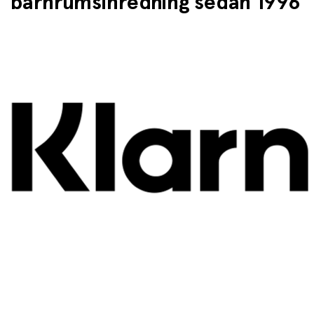
barnrumsinredning sedan 1996