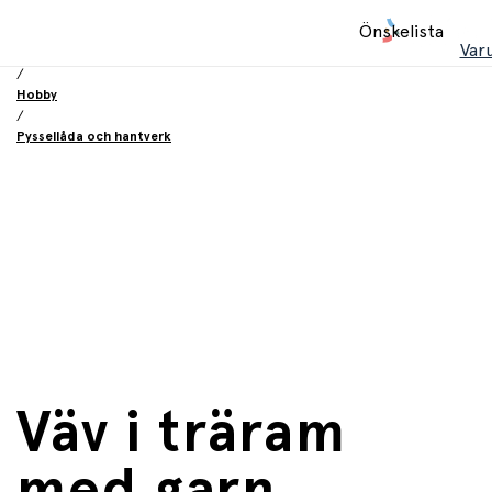
Hem
Önskelista
/
Var
Leksaker
/
Hobby
/
Pyssellåda och hantverk
Väv i träram
med garn