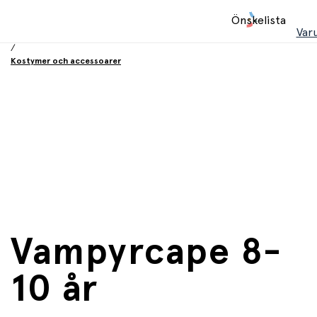
Hem
Önskelista
/
Var
Halloween
/
Kostymer och accessoarer
Vampyrcape 8-
10 år