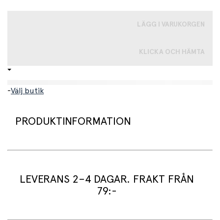
LÄGG I VARUKORGEN
KLICKA OCH HÄMTA
-
Välj butik
PRODUKTINFORMATION
Fin och precis lagom läskig vampyrcape.
Capen är fodrad med röd satin och har en hög krage som
LEVERANS 2–4 DAGAR. FRAKT FRÅN
kan vikas upp eller ner. En blodröd rubin fäster capen
79:-
säkert i nacken.