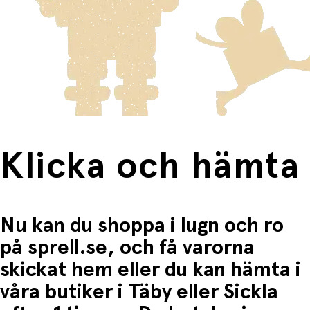
Varor som är för stora för att skickas som vanlig post
Klicka och hämta:
skickas med Posten/Brings tjänst
Home Delivery
. Detta
Du betalar när du hämtar varorna i butiken.
innebär en högre fraktkostnad.
Produkter som omfattas av detta är tydligt märkta, och
frakten för dessa varor visas i kassan.
Fri frakt när du handlar för mer än 1500:-
Klicka och hämta
Nu kan du shoppa i lugn och ro
på sprell.se, och få varorna
skickat hem eller du kan hämta i
våra butiker i Täby eller Sickla