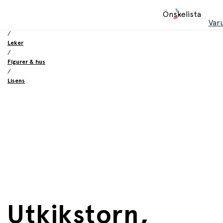
Hem
Önskelista
/
Var
Innkjøpskategorier
/
Leker
/
Figurer & hus
/
Lisens
Utkikstorn,