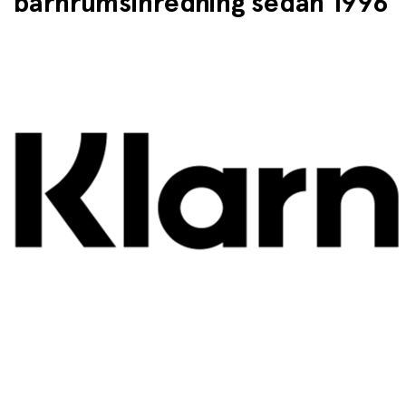
barnrumsinredning sedan 1996