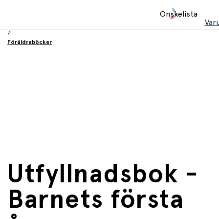
Hem
Önskelista
/
Var
Böcker
/
Föräldraböcker
Utfyllnadsbok -
Barnets första