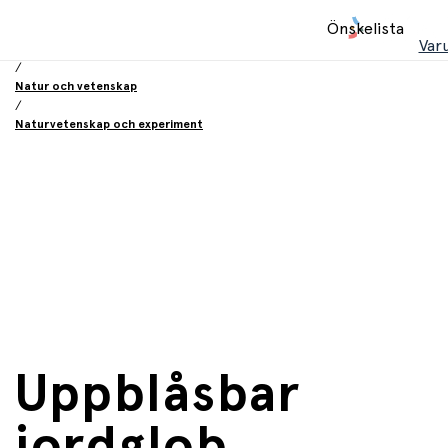
Hem
Önskelista
/
Var
Leksaker
/
Natur och vetenskap
/
Naturvetenskap och experiment
Uppblåsbar
jordglob