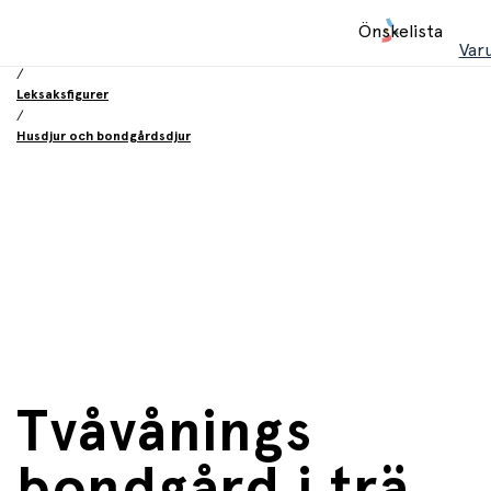
Hem
Önskelista
/
Var
Leksaker
/
Leksaksfigurer
/
Husdjur och bondgårdsdjur
Tvåvånings
bondgård i trä