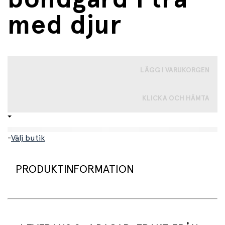
med djur
LÄGG I VARUKORGEN
KLICKA OCH HÄMTA
-
Välj butik
PRODUKTINFORMATION
Bondgård i trä. Tvåvåningslada i trä med sju
verklighetstrogna figurer av olika lantbruksdjur, en