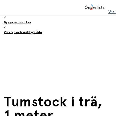
Hem
Önskelista
/
Var
Leksaker
/
Bygga och snickra
/
Verktyg och verktygslåda
Tumstock i trä,
1 meter