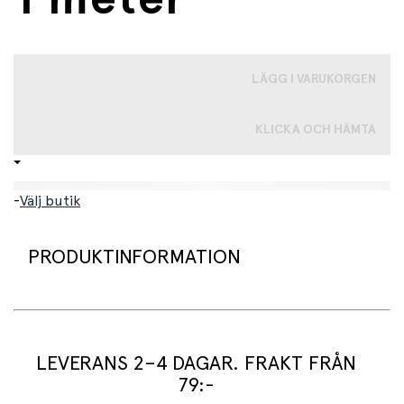
LÄGG I VARUKORGEN
KLICKA OCH HÄMTA
-
Välj butik
PRODUKTINFORMATION
Praktisk tumstock i trä. Barnverktyget är 1 meter fullt
utdraget och endast 24 cm hopfällt. På ena sidan visar
den centimeter, den andra tum. Linjalen är gjord av trä.
LEVERANS 2–4 DAGAR. FRAKT FRÅN
79:-