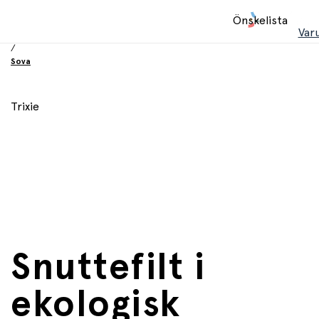
Hem
Önskelista
/
Var
Babyprodukter
/
Sova
Trixie
Snuttefilt i
ekologisk