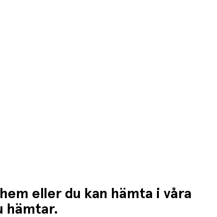
n högre fraktkostnad.
 hem eller du kan hämta i våra
du hämtar.