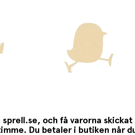
ckas med Posten/Brings tjänst
Home Delivery
. Detta innebär e
ten för dessa varor visas i kassan.
 sprell.se, och få varorna skickat
1 timme. Du betaler i butiken når 