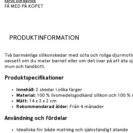
Servis och bestick
FÅ MED PÅ KÖPET
PRODUKTINFORMATION
Två barnvänliga silikonskedar med söta och roliga djurmot
oavsett om du matar barnet eller om det övar på att äta sjä
mun och tandkött.
Produktspecifikationer
Innehåll:
2 skedar i olika färger
Material:
100 % livsmedelsgodkänd silikon och 100 % r
Mått:
14 x 3 x 2 cm
Rekommenderad ålder:
Från 4 månader
Användning och fördelar
Idealiska för både matning och självständigt ätande