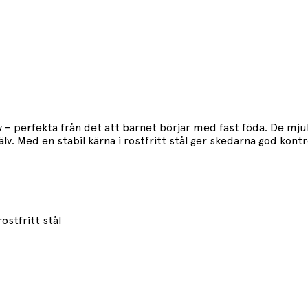
iv – perfekta från det att barnet börjar med fast föda. De 
lv. Med en stabil kärna i rostfritt stål ger skedarna god kont
ostfritt stål