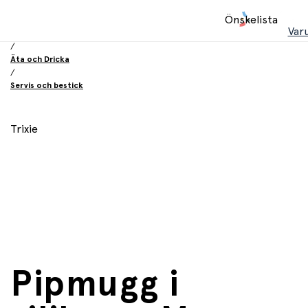
Hem
Önskelista
/
Var
Utrustning och tillbehör
/
Äta och Dricka
/
Servis och bestick
Trixie
Pipmugg i