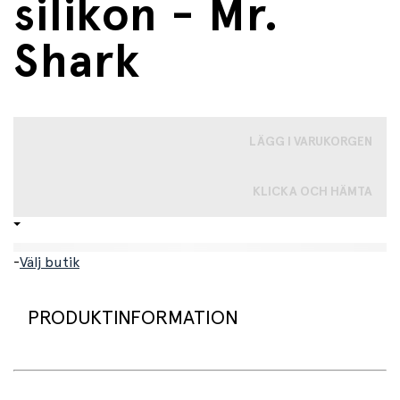
silikon - Mr.
Shark
LÄGG I VARUKORGEN
KLICKA OCH HÄMTA
-
Välj butik
PRODUKTINFORMATION
Denna söta pipmugg från Trixie är designad för små barn