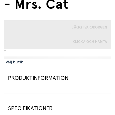
- Mrs. Cat
LÄGG I VARUKORGEN
KLICKA OCH HÄMTA
-
Välj butik
PRODUKTINFORMATION
Ett set med tre mjuka matskedar i silikon – perfekt för
bebisens allra första måltider från 4 månader.
SPECIFIKATIONER
Dessa skedar är speciellt utvecklade för små munnar