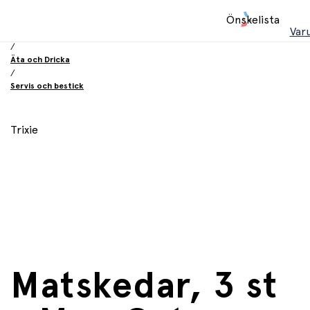
Hem
Önskelista
/
Var
Utrustning och tillbehör
/
Äta och Dricka
/
Servis och bestick
Trixie
Matskedar, 3 st