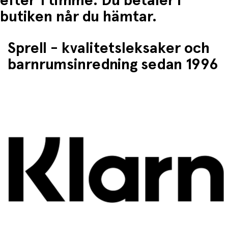
efter 1 timme. Du betaler i
• Tål diskmaskin
• Lätt att hålla ren
butiken når du hämtar.
Sprell - kvalitetsleksaker och
barnrumsinredning sedan 1996