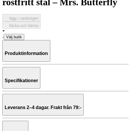
rostfritt stål – Mrs. Butterfly
lägg i varukorgen
klicka och hämta
-
Välj butik
Produktinformation
Praktisk och robust matlåda med fast indelning – perfekt för
matsäck, frukt och små snacks!
Specifikationer
Denna stora matlåda från Trixie är tillverkad av 100 % rostfritt stål
och är perfekt för förskola, skola och utflykter. Den stabila och
giftfria konstruktionen gör den säker att använda varje dag, och det
Material:
100 % rostfritt stål, spännen i 100 % silikon
lekfulla djurmotivet på locket gör lunchen extra rolig för barnen.
Matlådan har en fast indelning så att du enkelt kan kombinera
Leverans 2–4 dagar. Frakt från 79:-
smörgåsar med frukt, grönsaker eller andra snacks utan att de
blandas.
Mått:
20 x 15 x 6 cm
Leveranstid:
Lådan är enkel att stänga och öppna tack vare smarta
Vi packar normalt dina varor under arbetsdagen/nästa arbetsdag
silikonspännen.