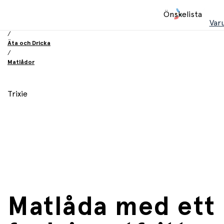
Hem
Önskelista
/
Var
Utrustning och tillbehör
/
Äta och Dricka
/
Matlådor
Trixie
Matlåda med ett