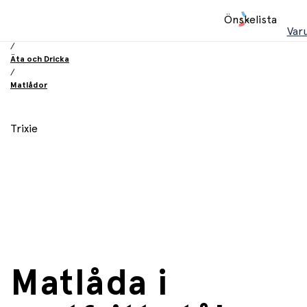
Hem
Önskelista
/
Var
Utrustning och tillbehör
/
Äta och Dricka
/
Matlådor
Trixie
Matlåda i