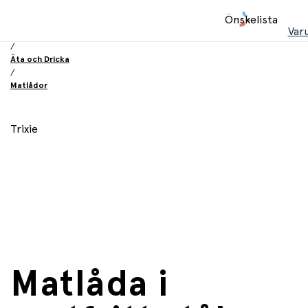
Hem
Önskelista
/
Var
Utrustning och tillbehör
/
Äta och Dricka
/
Matlådor
Trixie
Matlåda i