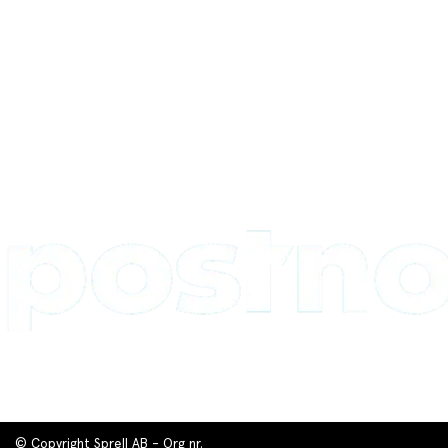
© Copyright Sprell AB - Org nr.