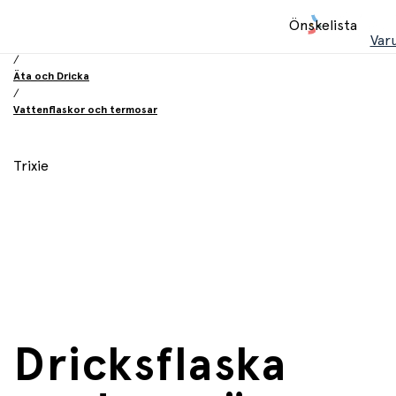
Hem
Önskelista
/
Var
Utrustning och tillbehör
/
Äta och Dricka
/
Vattenflaskor och termosar
Trixie
Dricksflaska