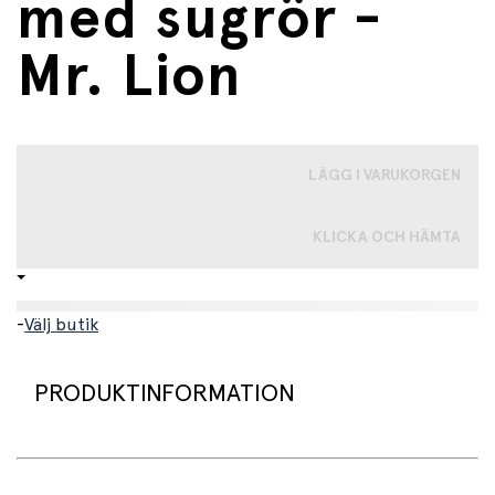
med sugrör -
Mr. Lion
LÄGG I VARUKORGEN
KLICKA OCH HÄMTA
-
Välj butik
PRODUKTINFORMATION
Denna dricksflaska med sugrör är en spillsäker