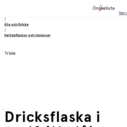
Hem
Önskelista
/
Var
Utrustning och tillbehör
/
Äta och Dricka
/
Vattenflaskor och termosar
Trixie
Dricksflaska i