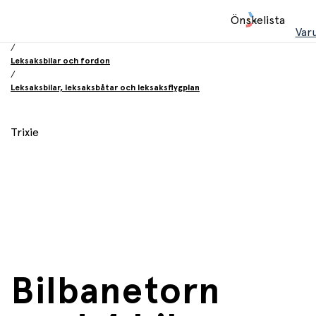
Hem
Önskelista
/
Var
Leksaker
/
Leksaksbilar och fordon
/
Leksaksbilar, leksaksbåtar och leksaksflygplan
Trixie
Bilbanetorn