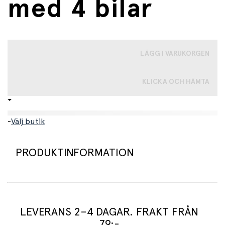
med 4 bilar
LÄGG I VARUKORGEN
KLICKA OCH HÄMTA
-
Välj butik
PRODUKTINFORMATION
Roligt och spännande bilbanetorn i trä.
LEVERANS 2–4 DAGAR. FRAKT FRÅN
Låt bilarna köra från toppen och se hur snabbt de åker
79:-