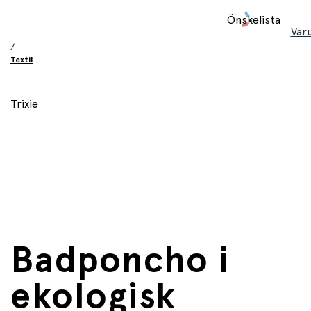
Hem
Önskelista
/
Var
Utrustning och tillbehör
/
Textil
Trixie
Badponcho i
ekologisk