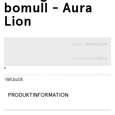
bomull - Aura
Lion
LÄGG I VARUKORGEN
KLICKA OCH HÄMTA
-
Välj butik
PRODUKTINFORMATION
Supermjuk poncho designad för att hålla barnet varmt