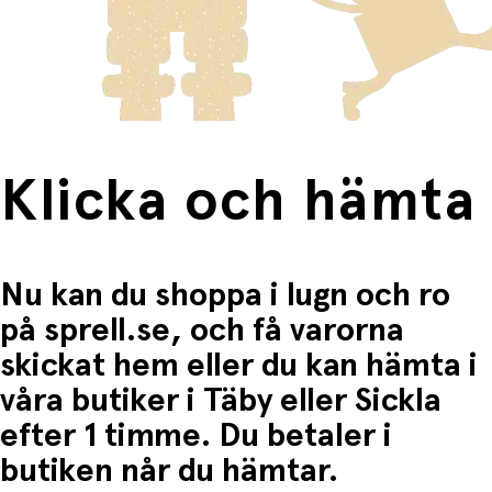
Produkter som omfattas av detta är tydligt märkta, och
Användningsområden och presenttips:
frakten för dessa varor visas i kassan.
Fri frakt när du handlar för mer än 1500:-
Perfekt efter dusch, badkar eller simtur
Praktisk för semester och strandutflykter
Värmer och torkar snabbt – idealisk för små, aktiva
barn
Lätt att packa med sig – perfekt i strandväskan
Perfekt födelsedags- eller sommarpresent till
Klicka och hämta
småbarn
Nu kan du shoppa i lugn och ro
på sprell.se, och få varorna
skickat hem eller du kan hämta i
våra butiker i Täby eller Sickla
efter 1 timme. Du betaler i
butiken når du hämtar.