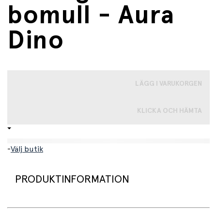
bomull - Aura
Dino
LÄGG I VARUKORGEN
KLICKA OCH HÄMTA
-
Välj butik
PRODUKTINFORMATION
Supermjuk poncho designad för att hålla barnet varmt