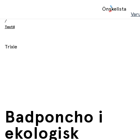
Hem
Önskelista
/
Var
Utrustning och tillbehör
/
Textil
Trixie
Badponcho i
ekologisk