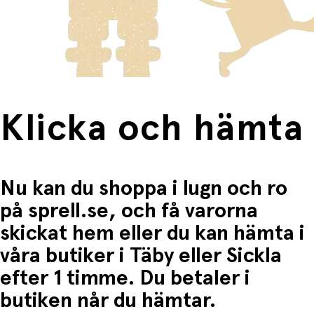
Produkter som omfattas av detta är tydligt märkta, och
Användningsområden och presenttips:
frakten för dessa varor visas i kassan.
Fri frakt när du handlar för mer än 1500:-
Perfekt efter dusch, badkar eller simtur
Praktisk för semester och strandutflykter
Värmer och torkar snabbt – idealisk för små, aktiva
barn
Lätt att packa med sig – perfekt i strandväskan
Perfekt födelsedags- eller sommarpresent till
Klicka och hämta
småbarn
Nu kan du shoppa i lugn och ro
på sprell.se, och få varorna
skickat hem eller du kan hämta i
våra butiker i Täby eller Sickla
efter 1 timme. Du betaler i
butiken når du hämtar.