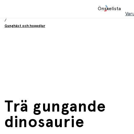
Hem
Önskelista
/
Var
Leksaker
/
Gunghäst och hoppdjur
Trä gungande
dinosaurie